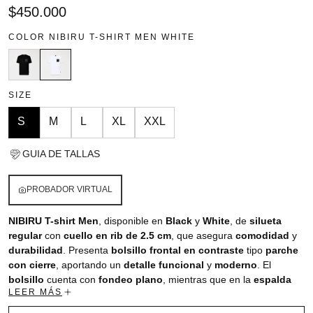
Precio
$450.000
regular
COLOR
NIBIRU T-SHIRT MEN WHITE
SIZE
S
M
L
XL
XXL
GUIA DE TALLAS
PROBADOR VIRTUAL
NIBIRU T-shirt Men
, disponible en
Black
y
White
, de
silueta
regular
con
cuello en rib de 2.5 cm
, que asegura
comodidad
y
durabilidad
. Presenta
bolsillo frontal en contraste
tipo
parche
con cierre
, aportando un
detalle funcional
y
moderno
. El
bolsillo
cuenta con
fondeo plano
, mientras que en la
espalda
LEER MÁS
incorpora
estampado plano
, logrando un
diseño
contemporáneo
,
urbano
y con
identidad de marca
. Ideal para