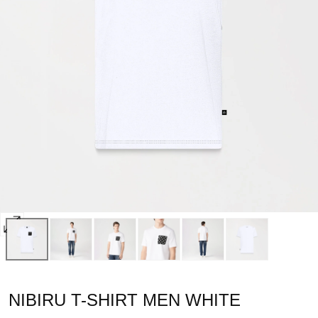
Abrir
multimedia
0
en
NIBIRU T-SHIRT MEN WHITE
modal