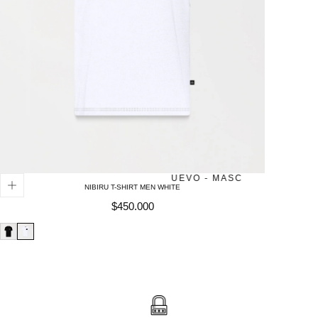
NUEVO - MASCULINO
DOMIN
NIBIRU T-SHIRT MEN WHITE
Precio
$450.000
regular