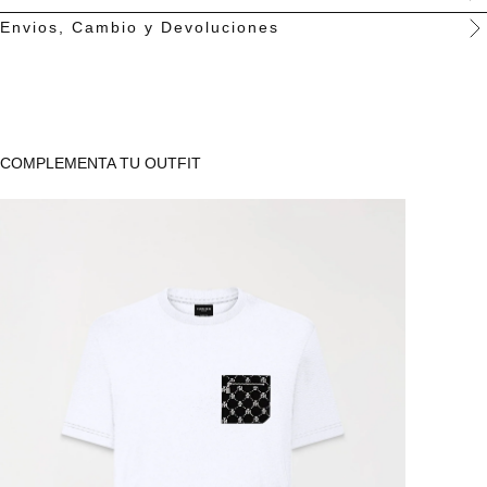
Envios, Cambio y Devoluciones
Recomendaciones:
Lavar por el revés. Lavar separadamente o
con colores similares. No planchar marquillas, estampados o
placas. No planchar con vapor. No remojar.
COMPLEMENTA TU OUTFIT
SKU:
100110016270
FREE SHIPPING & RETURNS
DUTIES & TAXES INCLUDED