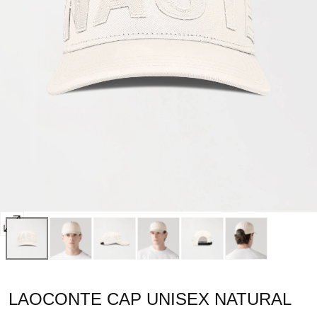
Abrir
multimedia
0
en
LAOCONTE CAP UNISEX NATURAL
modal