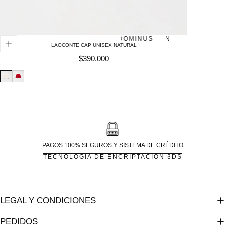
NUEVO - UNISEX
DOMINUS
NUEVO - UNISEX
LAOCONTE CAP UNISEX NATURAL
Precio
$390.000
regular
PAGOS 100% SEGUROS Y SISTEMA DE CRÉDITO
TECNOLOGÍA DE ENCRIPTACIÓN 3DS
LEGAL Y CONDICIONES
PEDIDOS