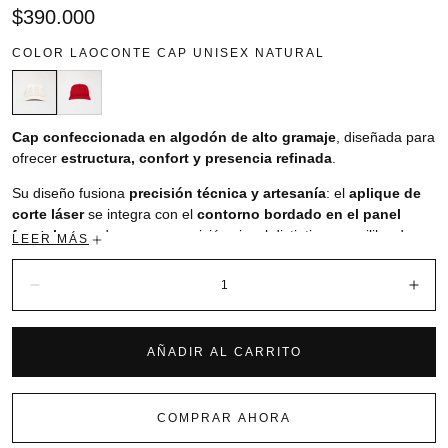
Precio
$390.000
regular
COLOR
LAOCONTE CAP UNISEX NATURAL
Cap confeccionada en algodón de alto gramaje
, diseñada para
ofrecer
estructura, confort y presencia refinada
.
Su diseño fusiona
precisión técnica y artesanía
: el
aplique de
corte láser
se integra con el
contorno bordado en el panel
frontal
, creando una composición visual distintiva y equilibrada.
LEER MÁS
Cantidad:
El
cierre posterior en cuero bovino
introduce un acabado noble
que reafirma su
posicionamiento premium
.
Disminuir
Aum
Una pieza
sofisticada y contemporánea
, donde la técnica y el
detalle se encuentran para construir una identidad visual única.
AÑADIR AL CARRITO
Tela: ALGODÓN (100% algodón - 285 gr)
COMPRAR AHORA
Silueta: Básica