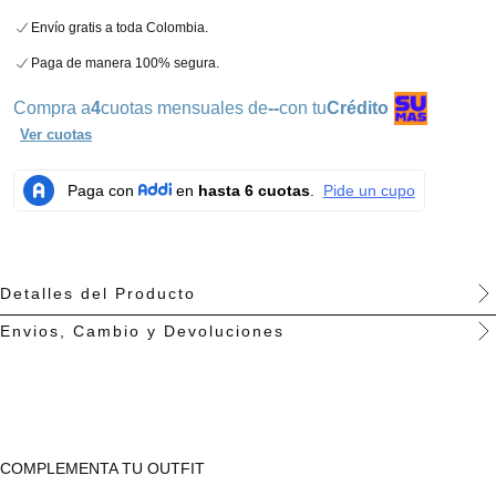
Técnica delantero: Aplique de corte láser + bordado
Envío gratis a toda Colombia.
Técnica posterior: Sistema de cierre en cuero bovino
Paga de manera 100% segura.
Empaque:
Caja de lujo y papel seda
.
Compra a
4
cuotas mensuales de
--
con tu
Crédito
Ver cuotas
SKU:
600001216080
FREE SHIPPING & RETURNS
DUTIES & TAXES INCLUDED
Detalles del Producto
Envios, Cambio y Devoluciones
COMPLEMENTA TU OUTFIT