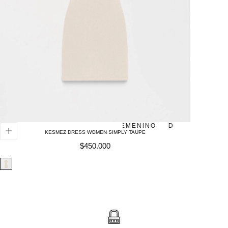
FEMENINO
DOMINUS
FEM
KESMEZ DRESS WOMEN SIMPLY TAUPE
Precio
$450.000
regular