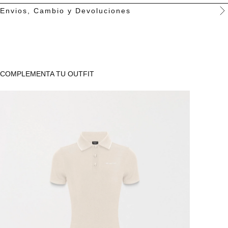
Envios, Cambio y Devoluciones
Instrucciones de lavado:
Lavar a máquina a temperatura
máxima de 30°. No usar blanqueador. No retorcer. Secar a la
sombra. No secar en máquina. Planchar a temperatura máxima de
110°. No lavar en seco.
COMPLEMENTA TU OUTFIT
Recomendaciones
: Lavar por el revés. Lavar separadamente o
con colores similares. No planchar marquillas, estampados o
placas. No planchar con vapor. No remojar. Secar en plano (No
colgar).
SKU:
401142116010
FREE SHIPPING & RETURNS
DUTIES & TAXES INCLUDED
TAKE THIS PRODUCT ON CREDIT