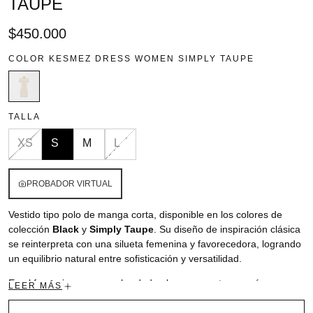
TAUPE
Precio
$450.000
regular
COLOR
KESMEZ DRESS WOMEN SIMPLY TAUPE
TALLA
XS
S
M
L
PROBADOR VIRTUAL
Vestido tipo polo de manga corta, disponible en los colores de
colección
Black
y
Simply Taupe
. Su diseño de inspiración clásica
se reinterpreta con una silueta femenina y favorecedora, logrando
un equilibrio natural entre sofisticación y versatilidad.
En el frente incorpora un bordado plano en punto corazón, un
LEER MÁS
detalle sutil que aporta delicadeza y carácter. En la parte posterior,
Cantidad:
los artes insignia en estampado plano refuerzan la identidad con