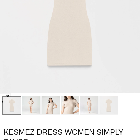
Abrir
multimedia
0
en
KESMEZ DRESS WOMEN SIMPLY
modal