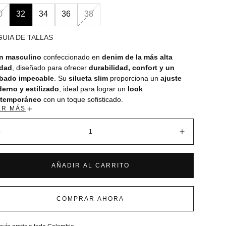
0
32
34
36
38
GUIA DE TALLAS
n masculino
confeccionado en
denim de la más alta
idad
, diseñado para ofrecer
durabilidad, confort y un
bado impecable
. Su
silueta slim
proporciona un
ajuste
erno y estilizado
, ideal para lograr un
look
temporáneo
con un toque sofisticado.
ER MÁS
s
insumos completamente contramarcados
—botón,
aches, etiqueta y parche— refuerzan la
autenticidad,
tidad:
ntidad y atención al detalle
que distinguen a Monastery.
Disminuir
Aumentar
AÑADIR AL CARRITO
a: MST DENIM ACE
eta: Slim
nica delantero: Insumos contramarcados
COMPRAR AHORA
nica posterior: Insumos contramarcados