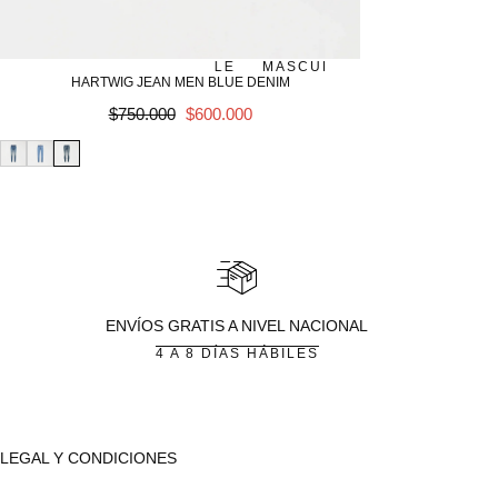
MASCULINO
SALE
MASCULINO
SALE
HARTWIG JEAN MEN BLUE DENIM
Precio
SALE
$750.000
$600.000
regular
ENVÍOS GRATIS A NIVEL NACIONAL
4 A 8 DÍAS HÁBILES
LEGAL Y CONDICIONES