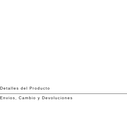
0
en
modal
Detalles del Producto
Envios, Cambio y Devoluciones