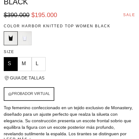
BLACK
Precio
SALE
$390.000
$195.000
SALE
regular
COLOR
HARBOR KNITTED TOP WOMEN BLACK
SIZE
S
M
L
GUIA DE TALLAS
PROBADOR VIRTUAL
Top femenino confeccionado en un tejido exclusivo de Monastery,
diseñado para un ajuste perfecto que realza la silueta con
elegancia. Su construcción presenta un escote frontal sobrio que
equilibra la figura con un escote posterior más profundo,
revelando sutilmente la espalda. Los tirantes se distinguen por