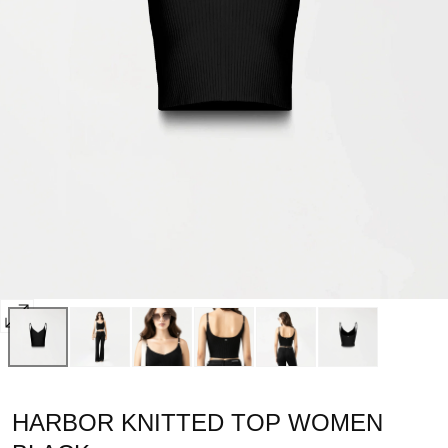
Abrir
multimedia
0
en
HARBOR KNITTED TOP WOMEN
modal