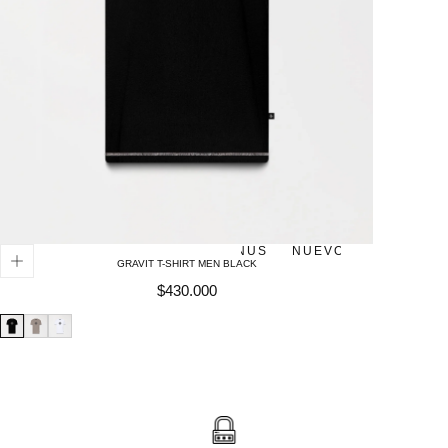
NUEVO - MASCULINO
DOMINUS
NUEVO - MASCULINO
GRAVIT T-SHIRT MEN BLACK
Precio
$430.000
regular