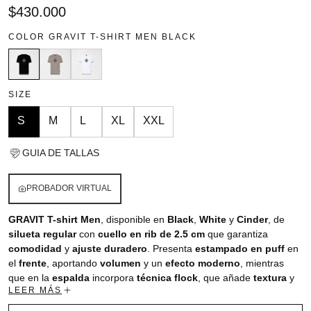
Precio
$430.000
regular
COLOR
GRAVIT T-SHIRT MEN BLACK
SIZE
S
M
L
XL
XXL
GUIA DE TALLAS
PROBADOR VIRTUAL
GRAVIT T-shirt Men
, disponible en
Black
,
White
y
Cinder
, de
silueta regular
con
cuello en rib de 2.5 cm
que garantiza
comodidad
y
ajuste duradero
. Presenta
estampado en puff
en
el
frente
, aportando
volumen
y un
efecto moderno
, mientras
que en la
espalda
incorpora
técnica flock
, que añade
textura
y
LEER MÁS
un
acabado distintivo
. Ideal para un
look casual
,
urbano
y con
personalidad
.