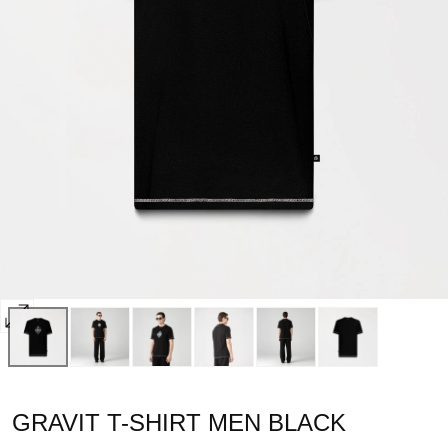
Abrir
multimedia
0
en
GRAVIT T-SHIRT MEN BLACK
modal