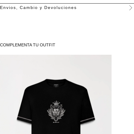
Envios, Cambio y Devoluciones
Recomendaciones:
Lavar por el revés. Lavar separadamente o
con colores similares. No planchar marquillas, estampados o
placas. No planchar con vapor. No remojar.
COMPLEMENTA TU OUTFIT
SKU:
100110016210
FREE SHIPPING & RETURNS
DUTIES & TAXES INCLUDED