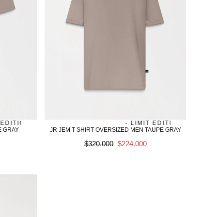
ITION
SALE
AGOTADO
JAMES - LIMIT EDITION
JAMES - LIMIT EDITION
AGOTADO
SALE
J
E GRAY
JR JEM T-SHIRT OVERSIZED MEN TAUPE GRAY
Precio
SALE
$320.000
$224.000
regular