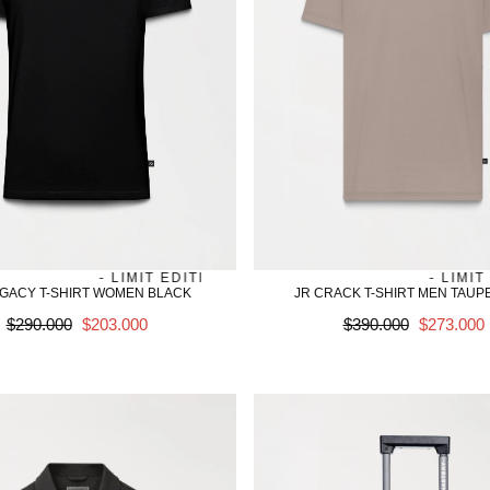
S - LIMIT EDITION
JAMES - LIMIT EDITION
SALE
SALE
JAMES - LIMIT EDITION
JAMES - LIMIT ED
EGACY T-SHIRT WOMEN BLACK
JR CRACK T-SHIRT MEN TAUP
Precio
SALE
Precio
SALE
$290.000
$203.000
$390.000
$273.000
regular
regular