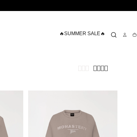
🔥SUMMER SALE🔥
Ca