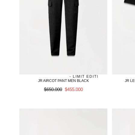
JAMES - LIMIT EDITION
SALE
JAME
JR AIRCOT PANT MEN BLACK
JR L
Precio
SALE
$650.000
$455.000
regular