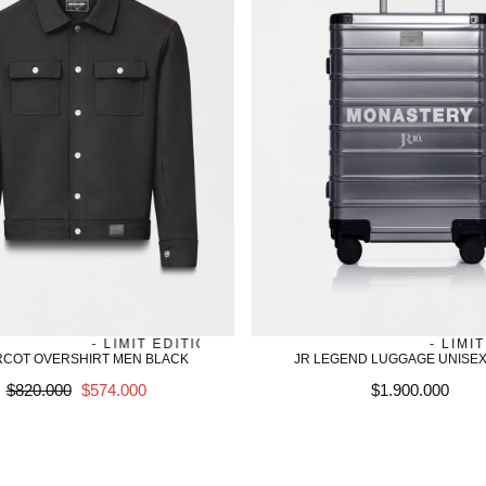
S - LIMIT EDITION
JAMES - LIMIT EDITION
SALE
AGOTADO
JAMES - LIMIT EDIT
JAMES - LIMIT ED
IRCOT OVERSHIRT MEN BLACK
JR LEGEND LUGGAGE UNISE
Precio
SALE
Precio
$820.000
$574.000
$1.900.000
regular
regular