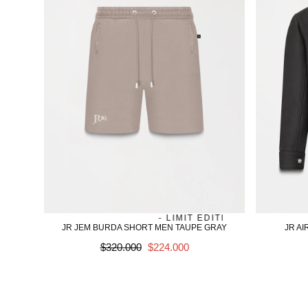
JAMES - LIMIT EDITION
SALE
JAME
JR JEM BURDA SHORT MEN TAUPE GRAY
JR A
Precio
SALE
$320.000
$224.000
regular