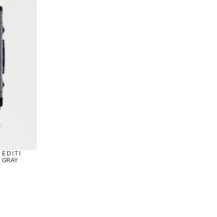
ION
ITION
AGOTADO
NUEVO
JAMES - LIMIT EDITION
NUEVO
X GRAY