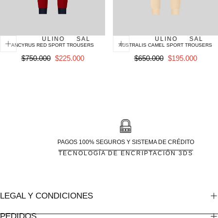
MASCULINO
SALE
MASCULINO
MASCULINO
SALE
SALE
ANCYRUS RED SPORT TROUSERS
AUSTRALIS CAMEL SPORT TROUSERS
Precio
SALE
Precio
SALE
$750.000
$225.000
$650.000
$195.000
regular
regular
PAGOS 100% SEGUROS Y SISTEMA DE CRÉDITO
TECNOLOGÍA DE ENCRIPTACIÓN 3DS
LEGAL Y CONDICIONES
PEDIDOS